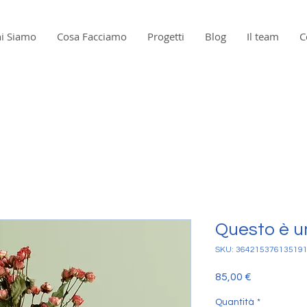
i Siamo
Cosa Facciamo
Progetti
Blog
Il team
C
Questo è u
SKU: 36421537613519
Prezzo
85,00 €
Quantità
*