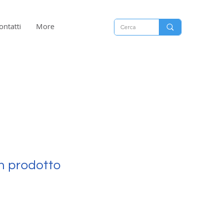
ontatti
More
n prodotto
1