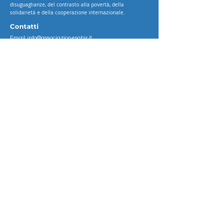
disuguaglianze, del contrasto alla povertà, della
solidarietà e della cooperazione internazionale.
Contatti
Email:
info@associazionesabir.it
Pec: associazionesabir@pec.it
Telefono: +39
0962 1721107
- +39
3890363113
Dove trovarci
Sede legale e operativa
Viale Stazione, 16 - Crotone
Lun-Gio 09:00 - 18:30 / Ven 09:00- 13:00
Tel.
0962 1721107
Tel.
3890363113
Informativa Privacy
Child Safety Policy
Altri dati
Cod. Fisc.:
91057010794
P. Iva: 03870320797
Pec: associazionesabir@pec.it
Codice Univoco: M5UXCR1