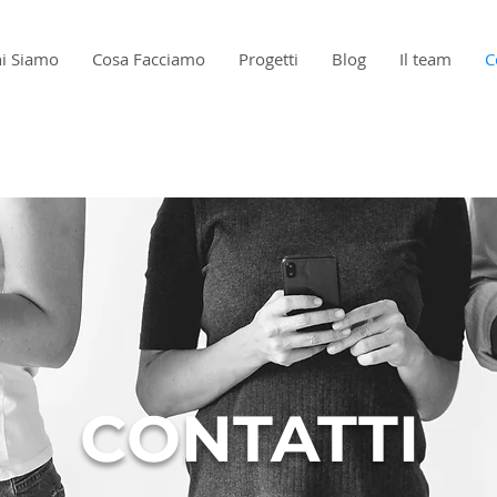
i Siamo
Cosa Facciamo
Progetti
Blog
Il team
C
CONTATTI