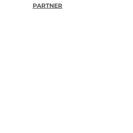
PARTNER
Sabir srl Impresa Sociale ETS