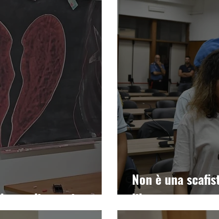
Non è una scafis
che vogliamo risanare
libera