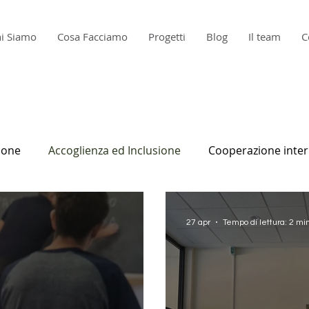
i Siamo
Cosa Facciamo
Progetti
Blog
Il team
C
ione
Accoglienza ed Inclusione
Cooperazione inter
27 apr
Tempo di lettura: 2 mi