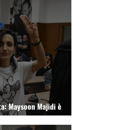
ta: Maysoon Majidi è