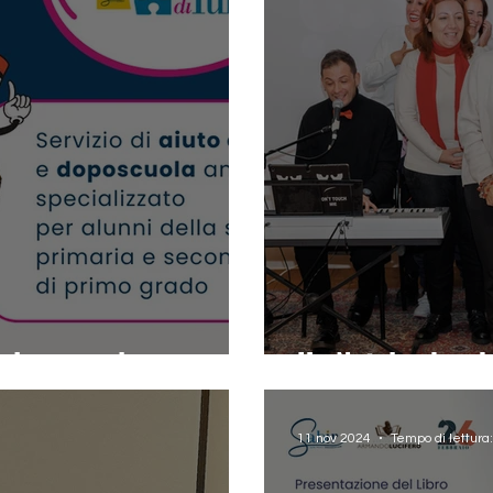
di doposcuola
Un Natale che ab
11 nov 2024
Tempo di lettura