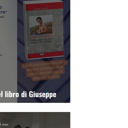
l libro di Giuseppe
 1 min