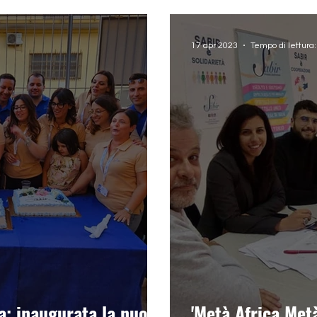
17 apr 2023
Tempo di lettura:
a: inaugurata la nuova
'Metà Africa Metà